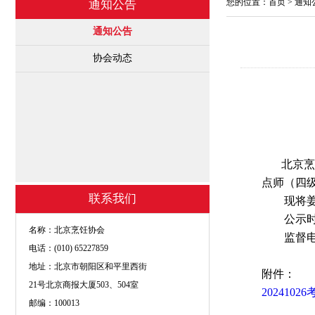
您的位置：
首页
>
通知
通知公告
通知公告
协会动态
北京烹饪
点师（四
联系我们
现将姜波
公示时间：
名称：北京烹饪协会
监督电话：0
电话：(010) 65227859
地址：北京市朝阳区和平里西街
附件：
21号北京商报大厦503、504室
20241
邮编：100013