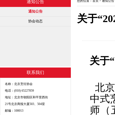
您的位置：
首页
>
通知公告
通知公告
通知公告
关于“2
协会动态
关于“
联系我们
北京
名称：北京烹饪协会
电话：(010) 65227859
中式
地址：北京市朝阳区和平里西街
21号北京商报大厦503、504室
师（
邮编：100013