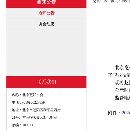
您的位置：
首页
>
通知
通知公告
通知公告
协会动态
北京烹饪
了职业技
联系我们
现将赵国
公示时间：
名称：北京烹饪协会
监督电话：0
电话：(010) 65227859
地址：北京市朝阳区和平里西街
附件：
20
21号北京商报大厦503、504室
邮编：100013